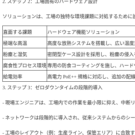
2. ステップ 2：工場固有のハードウェア設計
ソリューションは、工場の独特な環境課題に対処するために
直面する課題
ハードウェア機能ソリューション
極端な高温
高度な放熱システムを搭載し、広い温度
粉塵と湿気
密閉型ケース設計を採用し、粉塵の侵入
腐食性プロセス環境
専用の防食コーティングを施し、ハード
給電効率
高電力 PoE++ 規格に対応し、追加
3. ステップ 3：ゼロダウンタイムの段階的導入
- 現場エンジニアは、工場内での作業を最小限に抑え、中断
- ネットワークは段階的に導入され、従来システムからのシ
- 工場のレイアウト（例：生産ライン、保管エリア）に合致