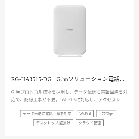
RG-HA3515-DG | G.hnソリューション電話線スイッチング子機
G.hnプロトコル技術を採用し、データ伝送に電話回線を対
応で、配線工事が不要。 Wi-Fi 6に対応し、アクセスレー
トは最大1.77Gbps。 コンパクトサイズで、入居者まで宅
データ伝送に電話回線を対応
Wi-Fi 6
1.77Gbps
配が可能。 設定不要、入居者自身で設置可能。 JaCSクラ
ウド管理、迅速な故障位置特定、遠隔故障修理、より効率
デスクトップ/壁掛け
クラウド管理
的な運用と保守を実現。 ケーブルプラス認定※ ケーブル
ライン認定※ ※接続構成及び設定方法などはお問い合わ