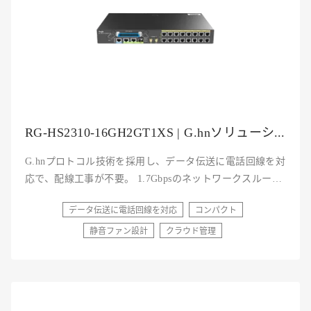
RG-HS2310-16GH2GT1XS | G.hnソリューション電話線スイッチング主装置
G.hnプロトコル技術を採用し、データ伝送に電話回線を対
応で、配線工事が不要。 1.7Gbpsのネットワークスループ
ットで高速インターネットを実現。 コンパクトサイズ、
データ伝送に電話回線を対応
コンパクト
静音設計、様々なシナリオに柔軟に対応可能。 JaCSクラ
ウド管理、迅速な障害位置特定、リモート障害修復、より
静音ファン設計
クラウド管理
効率的な運用と保守を実現。 ケーブルプラス認定※ ケー
ブルライン認定※ ※接続構成及び設定方法などはお問い
合わせください。