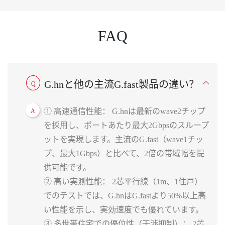
せください。
FAQ
G.hnと他の主流G.fast製品の違い？
Q
① 高速通信性能： G.hnは最新のwave2チップ
A
を採用し、ポートあたり最大2Gbpsのスループ
ットを実現します。主流のG.fast（wave1チッ
プ、最大1Gbps）と比べて、2倍の帯域幅を提
供可能です。
② 高い実測性能： 2芯平行線（1m、1住戸）
でのテストでは、G.hnはG.fastより50%以上高
い性能を示し、実効速度でも優れています。
③ 多世帯住宅での優位性（干渉抑制）： 2芯