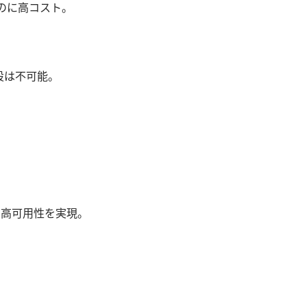
いのに高コスト。
。
設は不可能。
と高可用性を実現。