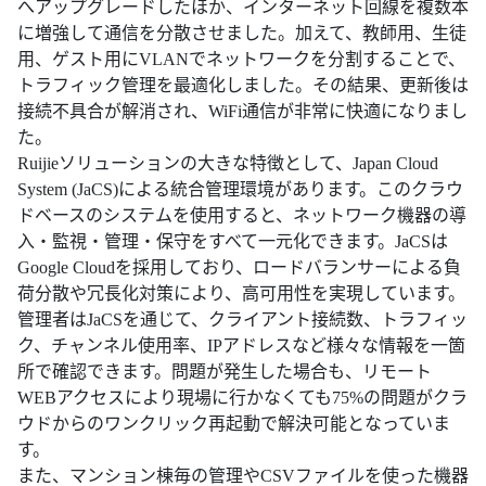
へアップグレードしたほか、インターネット回線を複数本
に増強して通信を分散させました。加えて、教師用、生徒
用、ゲスト用にVLANでネットワークを分割することで、
トラフィック管理を最適化しました。その結果、更新後は
接続不具合が解消され、WiFi通信が非常に快適になりまし
た。
Ruijieソリューションの大きな特徴として、Japan Cloud
System (JaCS)による統合管理環境があります。このクラウ
ドベースのシステムを使用すると、ネットワーク機器の導
入・監視・管理・保守をすべて一元化できます。JaCSは
Google Cloudを採用しており、ロードバランサーによる負
荷分散や冗長化対策により、高可用性を実現しています。
管理者はJaCSを通じて、クライアント接続数、トラフィッ
ク、チャンネル使用率、IPアドレスなど様々な情報を一箇
所で確認できます。問題が発生した場合も、リモート
WEBアクセスにより現場に行かなくても75%の問題がクラ
ウドからのワンクリック再起動で解決可能となっていま
す。
また、マンション棟毎の管理やCSVファイルを使った機器