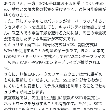
ありません。一方、5GHz帯は電波干渉を受けにくいもの
の、壁などの障害物の影響を受けやすく、通信可能範囲が
狭くなります。
また、同じチャネルにカバレッジがオーバーラップするア
クセスポイントを追加しても、キャパシティは増加しませ
ん。教室内での電波干渉を避けるためには、周囲の電波状
況を考慮したチャネル設計が不可欠です。
セキュリティ面では、暗号化方式はAES、認証方式は
WPA3を使用することが対策の第一歩です。また、企業向
けのWi-Fiセキュリティ方式としてWPA2エンタープライズ
（WPA2-EAP）やWPA3エンタープライズが推奨されま
す。
さらに、無線LANルータのファームウェアは常に最新の
ものに更新してください。また、SSIDは外部からわかり
にくいものに変更し、ステルス機能を利用することでセキ
ュリティが向上します。
教室環境では、先生用と生徒用に複数のSSIDを設定し、
ネットワークを分離することも有効です。ただし、SSID
の数は3つ程度に抑えることをお勧めします。5つを超える