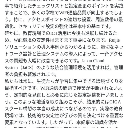
事で紹介したチェックリストと設定変更のポイントを実践
することで、多くの学校でWiFi通信品質が向上するでしょ
う。特に、アクセスポイントの適切な設置、周波数帯の最
適化、セキュリティ設定の強化は基本中の基本です。
確かに、教育現場でのICT活用は今後も進展し続けるた
め、WiFi環境の安定性はますます重要になります。Ruijie
ソリューションの導入事例からわかるように、適切なネッ
トワーク設計と管理システムの導入によって、一斉アクセ
スの問題も大幅に改善できるのです。Japan Cloud
System（JaCS）のような統合管理環境を活用すれば、管理
者の負担も軽減されます。
私たちは常に、生徒たちが学習に集中できる環境づくりを
目指すべきです。WiFi通信の問題で授業が中断されないよ
う、定期的な見直しと必要に応じた設定調整を行いましょ
う。このような地道な取り組みこそが、結果的にはGIGA
スクール構想の本当の成功につながるのです。実際の教育
現場では、技術的な安定性が学びの質を決定づける重要な
要素となっています。したがって、本記事の知識を活か