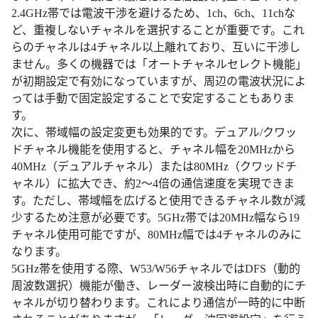
2.4GHz帯では電波干渉を避けるため、1ch、6ch、11chな
ど、重複しないチャネルを選択することが重要です。これ
らのチャネルは4チャネル以上離れており、互いに干渉し
ません。多くの機器では「オートチャネルセレクト機能」
が初期設定で有効になっていますが、周辺の電波状況によ
っては手動で固定設定することで安定することもありま
す。
次に、帯域幅の設定変更も効果的です。デュアル/クワッ
ドチャネル機能を使用すると、チャネル幅を20MHzから
40MHz（デュアルチャネル）または80MHz（クワッドチ
ャネル）に拡大でき、約2～4倍の通信速度を実現できま
す。ただし、帯域幅を広げると使用できるチャネル数が減
少するため注意が必要です。5GHz帯では20MHz幅なら19
チャネル使用可能ですが、80MHz幅では4チャネルのみに
なります。
5GHz帯を使用する際、W53/W56チャネルではDFS（動的
周波数選択）機能が働き、レーダー波検出時に自動的にチ
ャネルが切り替わります。これにより通信が一時的に中断