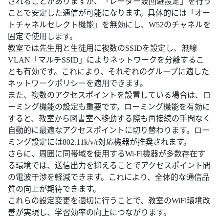
されることがありますが、「レーダー波回避設定」を行う
ことで安定した通信が可能になります。具体的には「オー
トチャネルセレクト機能」を無効にし、W52のチャネルを
固定で使用します。
教室では先生用と生徒用に複数のSSIDを設定し、無線
VLAN「マルチSSID」によりネットワークを分離するこ
とも有効です。これにより、それぞれのグループに適した
ネットワークポリシーを適用できます。
また、複数のアクセスポイントを設置している場合は、ロ
ーミング機能の設定も重要です。ローミング機能を有効に
すると、教室から図書室へ移動する際も再接続の手間なく
自動的に最適なアクセスポイントに切り替わります。ロー
ミング設定には802.11k/v/r対応機器が推奨されます。
さらに、周囲に同帯域を使用するWi-Fi機器が多数存在す
る環境では、送信出力を抑えることでアクセスポイント間
の電波干渉を軽減できます。これにより、全体的な通信品
質の向上が期待できます。
これらの設定変更を適切に行うことで、教室のWiFi環境改
善が実現し、学習効率の向上につながります。