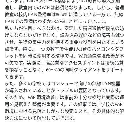
ています。GIGAスクール構想によりICT教育の導入が加
速し、教室内でのWiFiは必須となりました。しかし、普通
教室の校内LAN整備率は86.4％に達している一方で、無線
LANでの整備はわずか23.5％にとどまっています。
私たちが注目すべきなのは、安定した高速通信が授業の妨
げにならないだけでなく、読み込み遅延などの障害も減少
させ、生徒の集中力を維持する重要な役割を果たすという
点です。特に、一つの教室で生徒1人1台のパソコンやタブ
レットを同時に使用する環境では、WiFi通信環境改善が不
可欠です。実際に、高品質なアクセスポイントは接続品質
を損なうことなく、60～80の同時クライアントをサポート
できます。
また、多くの学校ではコンシューマ向けの無線LAN機器
が導入されていることがトラブルの要因となっています。
そのため、WiFi環境改善には事前の十分な検討と実際の運
用を見据えた整備が重要です。この記事では、学校のWiFi
環境における見落としがちな設定ミスと、その具体的な解
決方法について解説していきます。