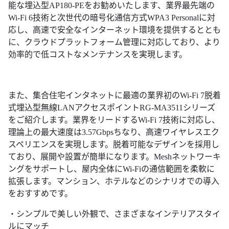
能な埋込型AP180-PEをお勧めいたします、業界最先端の
Wi-Fi 6技術と次世代の暗号化通信方式WPA3 Personalに対
応し、高速で安全なインターネット環境を提供するととも
に、クラウドプラットフォーム管理に対応しており、より
効率的で低コストなメンテナンスを実現します。
また、集合住宅インタネットに最適の業界初のWi-Fi 7脱着
式埋込型無線LANアクセスポイントRG-MA3511シリーズ
をご紹介します。業界をリードするWi-Fi 7技術に対応し、
理論上の最大速度は3.57Gbpsちなり、高速ワイヤレスエク
スペリエンスを実現します。脱着可能なデザインを採用し
ており、展開や設置が簡単になります。Meshネットワーキ
ングをサポートし、屋内全体にWi-Fiの通信範囲を柔軟に
拡張します。マンション、ホテルなどのシナリオでの導入
をおすすめです。
・シンプルで美しい外観で、さまざまなインテリアスタイ
ルにマッチ