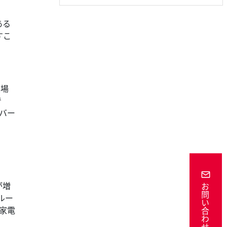
ある
すこ
置場
で
バー
が増
お問い合わせ
ルー
家電