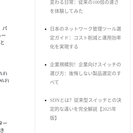
変わる日常：従来の100倍の速さ
を体験してみた
、パ
日本のネットワーク管理ツール選
ルー
定ガイド：コスト削減と運用効率
と
化を実現する
企業規模別！企業向けスイッチの
Fi
選び方：後悔しない製品選定のす
-Fi
べて
SDNとは？従来型スイッチとの決
定的な違いを完全解説【2025年
版】
ター
き