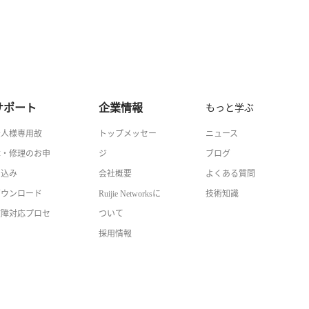
サポート
企業情報
もっと学ぶ
法人様専用故
トップメッセー
ニュース
障・修理のお申
ジ
ブログ
し込み
会社概要
よくある質問
ダウンロード
Ruijie Networksに
技術知識
故障対応プロセ
ついて
ス
採用情報