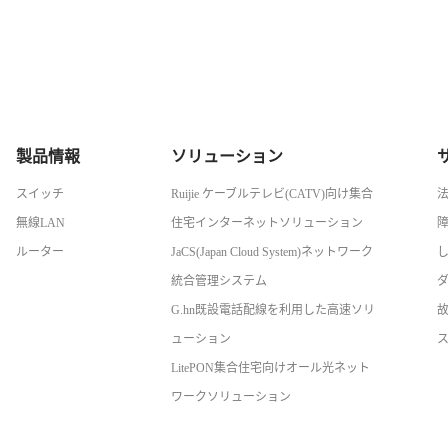
製品情報
ソリューション
スイッチ
Ruijie ケーブルテレビ(CATV)向け集合
無線LAN
住宅インターネットソリューション
ルーター
JaCS(Japan Cloud System)ネットワーク
統合管理システム
G.hn既設電話配線を利用した高速ソリ
ューション
LitePON集合住宅向けオール光ネット
ワークソリューション