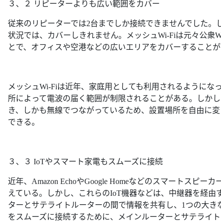
３、２ リピーターよりも広い範囲をカバー
従来のリピーターでは2台までしか接続できませんでした。
状況では、カバーしきれません。メッシュWi-Fiは元々公衆
とで、オフィスや空港などの広いエリアをカバーすることが
メッシュWi-Fiは近年、家庭用としても利用されるように
所によって電波の届く範囲が制限されることがある。しかし、
き、しかも無線でつながっているため、設置場所を自由に変
できる。
３、３ IoTやスマート家電もスムーズに接続
近年、Amazon EchoやGoogle Homeなどのスマー
えている。しかし、これらのIoT機器などは、中継器を経由す
ターとサテライトルーターの間で情報を共有し、1つの大きな
をスムーズに接続するために、メインルーターとサテライト