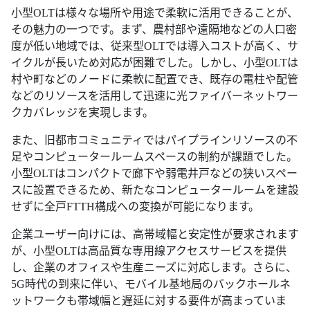
小型OLTは様々な場所や用途で柔軟に活用できることが、
その魅力の一つです。まず、農村部や遠隔地などの人口密
度が低い地域では、従来型OLTでは導入コストが高く、サ
イクルが長いため対応が困難でした。しかし、小型OLTは
村や町などのノードに柔軟に配置でき、既存の電柱や配管
などのリソースを活用して迅速に光ファイバーネットワー
クカバレッジを実現します。
また、旧都市コミュニティではパイプラインリソースの不
足やコンピュータールームスペースの制約が課題でした。
小型OLTはコンパクトで廊下や弱電井戸などの狭いスペー
スに設置できるため、新たなコンピュータールームを建設
せずに全戸FTTH構成への変換が可能になります。
企業ユーザー向けには、高帯域幅と安定性が要求されます
が、小型OLTは高品質な専用線アクセスサービスを提供
し、企業のオフィスや生産ニーズに対応します。さらに、
5G時代の到来に伴い、モバイル基地局のバックホールネ
ットワークも帯域幅と遅延に対する要件が高まっていま