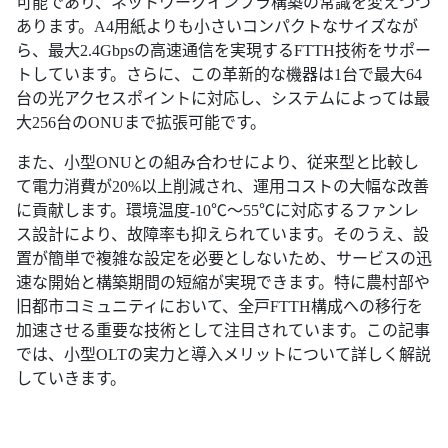
可能であり、ネットワークインフラ構築の常識を変えつつ
あります。A4用紙よりも小さいコンパクトなサイズなが
ら、最大2.4Gbpsの高速通信を実現するFTTH技術をサポー
トしています。さらに、この革新的な機器は1台で最大64
台の光アクセスポイントに対応し、システムによっては最
大256台のONUまで拡張可能です。
また、小型ONUとの組み合わせにより、従来型と比較し
て電力消費が20%以上削減され、運用コストの大幅な改善
に貢献します。環境温度-10℃～55℃に対応するファンレ
ス設計により、故障率も抑えられています。そのうえ、設
置が簡単で複雑な設定を必要としないため、サービスの迅
速な開始と構築期間の短縮が実現できます。特に農村部や
旧都市コミュニティにおいて、全戸FTTH構成への移行を
加速させる重要な技術として注目されています。この記事
では、小型OLTの実力と導入メリットについて詳しく解説
していきます。