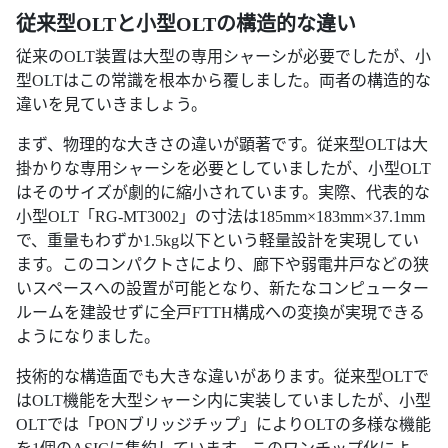
従来型OLTと小型OLTの構造的な違い
従来のOLT装置は大型の専用シャーシが必要でしたが、小
型OLTはこの常識を根本から覆しました。両者の構造的な
違いを見ていきましょう。
まず、物理的な大きさの違いが顕著です。従来型OLTは大
掛かりな専用シャーシを必要としていましたが、小型OLT
はそのサイズが劇的に縮小されています。実際、代表的な
小型OLT「RG-MT3002」の寸法は185mm×183mm×37.1mm
で、重量もわずか1.5kg以下という軽量設計を実現してい
ます。このコンパクトさにより、廊下や弱電井戸などの狭
いスペースへの設置が可能となり、新たなコンピューター
ルームを建設せずに全戸FTTH構成への変換が実現できる
ようになりました。
技術的な構造面でも大きな違いがあります。従来型OLTで
はOLT機能を大型シャーシ内に実装していましたが、小型
OLTでは「PONブリッジチップ」によりOLTの多様な機能
を1個のASICに集約しています。このワンチップ化によ